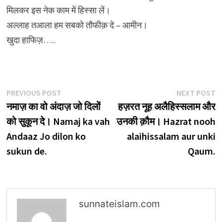
मिलकर इस नेक काम में हिस्सा लें।
अल्लाह तआला हम सबको तौफीक़ दे – आमीन।
खुदा हाफिज़…..
Post
Previous
N
PREVIOUS POST
NEXT POST
post:
p
नमाज़ का वो अंदाज़ जो दिलों
हज़रत नूह अलैहिस्सलाम और
navigation
को सुकून दे। Namaj ka vah
उनकी क़ौम। Hazrat nooh
Andaaz Jo dilon ko
alaihissalam aur unki
sukun de.
Qaum.
sunnateislam.com