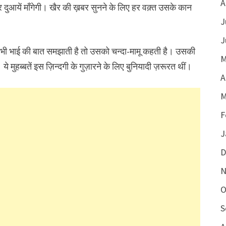
A
र दुआयें माँगेगी। खैर की ख़बर सुनने के लिए हर वक़्त उसके कान
J
J
को भी भाई की बात समझाती है तो उसको चन्दा-मामू कहती है। उसकी
M
। ये मुहब्बतें इस ज़िन्दगी के गुज़ारने के लिए बुनियादी ज़रूरत थीं।
A
M
F
J
D
N
O
S