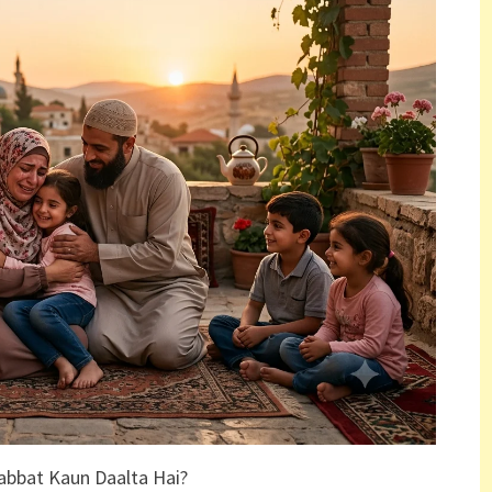
abbat Kaun Daalta Hai?