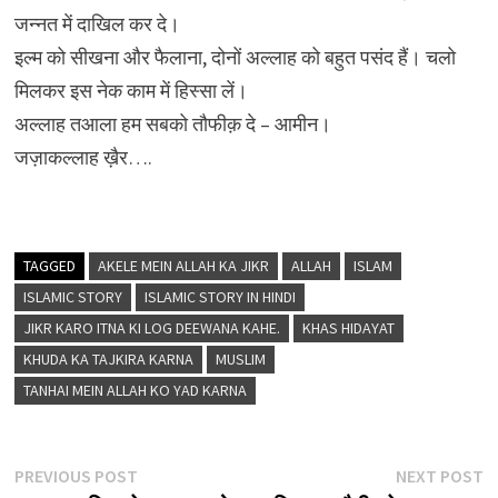
जन्नत में दाखिल कर दे।
इल्म को सीखना और फैलाना, दोनों अल्लाह को बहुत पसंद हैं। चलो
मिलकर इस नेक काम में हिस्सा लें।
अल्लाह तआला हम सबको तौफीक़ दे – आमीन।
जज़ाकल्लाह ख़ैर….
TAGGED
AKELE MEIN ALLAH KA JIKR
ALLAH
ISLAM
ISLAMIC STORY
ISLAMIC STORY IN HINDI
JIKR KARO ITNA KI LOG DEEWANA KAHE.
KHAS HIDAYAT
KHUDA KA TAJKIRA KARNA
MUSLIM
TANHAI MEIN ALLAH KO YAD KARNA
Post
Previous
N
PREVIOUS POST
NEXT POST