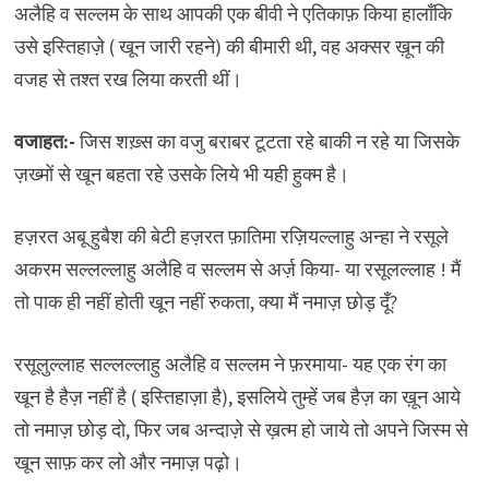
अलैहि व सल्लम के साथ आपकी एक बीवी ने एतिकाफ़ किया हालाँकि
उसे इस्तिहाज़े ( खून जारी रहने) की बीमारी थी, वह अक्सर ख़ून की
वजह से तश्त रख लिया करती थीं।
वजाहत:-
जिस शख़्स का वजु बराबर टूटता रहे बाकी न रहे या जिसके
ज़ख्मों से खून बहता रहे उसके लिये भी यही हुक्म है।
हज़रत अबू हुबैश की बेटी हज़रत फ़ातिमा रज़ियल्लाहु अन्हा ने रसूले
अकरम सल्लल्लाहु अलैहि व सल्लम से अर्ज़ किया- या रसूलल्लाह ! मैं
तो पाक ही नहीं होती खून नहीं रुकता, क्या मैं नमाज़ छोड़ दूँ?
रसूलुल्लाह सल्लल्लाहु अलैहि व सल्लम ने फ़रमाया- यह एक रंग का
खून है हैज़ नहीं है ( इस्तिहाज़ा है), इसलिये तुम्हें जब हैज़ का ख़ून आये
तो नमाज़ छोड़ दो, फिर जब अन्दाज़े से ख़त्म हो जाये तो अपने जिस्म से
खून साफ़ कर लो और नमाज़ पढ़ो।