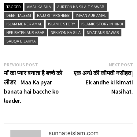
TAGGED
AMAL KA SILA
AURTON KA SILA-E-SAWAB
DEENI TALEEM
HAJJ KI TARGHEEB
IMAAN AUR AMAL
ISLAM ME NEK AMAL
ISLAMIC STORY
ISLAMIC STORY IN HINDI
NEK BATEN AUR ASAR
NEKIYON KA SILA
NIYAT AUR SAWAB
SADQA E JARIYA
Post
Previous
N
PREVIOUS POST
NEXT POST
post:
p
माँ का प्यार बनाता है बच्चे को
एक अन्धे की कीमती नसीहत|
navigation
लीडर | Maa Ka pyar
Ek andhe ki kimati
banata hai bacche ko
Nasihat.
leader.
sunnateislam.com