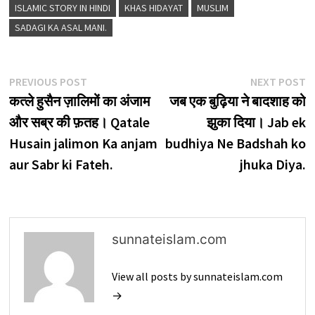
ISLAMIC STORY IN HINDI
KHAS HIDAYAT
MUSLIM
SADAGI KA ASAL MANI.
Post
Previous
N
PREVIOUS POST
NEXT POST
post:
p
कत्ले हुसैन ज़ालिमों का अंजाम
जब एक बुढ़िया ने बादशाह को
navigation
और सब्र की फ़तह। Qatale
झुका दिया। Jab ek
Husain jalimon Ka anjam
budhiya Ne Badshah ko
aur Sabr ki Fateh.
jhuka Diya.
sunnateislam.com
View all posts by sunnateislam.com
→