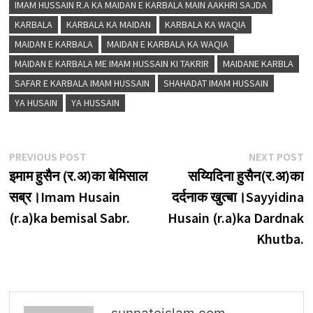
IMAM HUSSAIN R.A KA MAIDAN E KARBALA MAIN AAKHRI SAJDA
KARBALA
KARBALA KA MAIDAN
KARBALA KA WAQIA
MAIDAN E KARBALA
MAIDAN E KARBALA KA WAQIA
MAIDAN E KARBALA ME IMAM HUSSAIN KI TAKRIR
MAIDANE KARBLA
SAFAR E KARBALA IMAM HUSSAIN
SHAHADAT IMAM HUSSAIN
YA HUSAIN
YA HUSSAIN
Post
Previous
N
PREVIOUS POST
NEXT POST
post:
p
इमाम हुसैन (र.अ)का बेमिसाल
सय्यिदिना हुसैन(र.अ)का
navigation
सब्र।Imam Husain
दर्दनाक खुत्बा।Sayyidina
(r.a)ka bemisal Sabr.
Husain (r.a)ka Dardnak
Khutba.