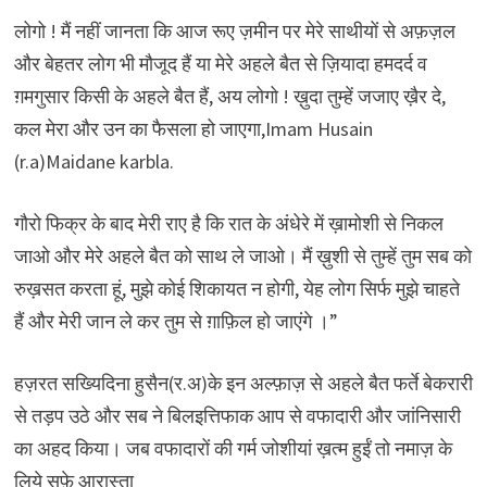
लोगो ! मैं नहीं जानता कि आज रूए ज़मीन पर मेरे साथीयों से अफ़ज़ल
और बेहतर लोग भी मौजूद हैं या मेरे अहले बैत से ज़ियादा हमदर्द व
ग़मगुसार किसी के अहले बैत हैं, अय लोगो ! ख़ुदा तुम्हें जजाए ख़ैर दे,
कल मेरा और उन का फैसला हो जाएगा,Imam Husain
(r.a)Maidane karbla.
गौरो फिक्र के बाद मेरी राए है कि रात के अंधेरे में ख़ामोशी से निकल
जाओ और मेरे अहले बैत को साथ ले जाओ। मैं ख़ुशी से तुम्हें तुम सब को
रुख़सत करता हूं, मुझे कोई शिकायत न होगी, येह लोग सिर्फ मुझे चाहते
हैं और मेरी जान ले कर तुम से ग़ाफ़िल हो जाएंगे ।”
हज़रत सख्यिदिना हुसैन(र.अ)के इन अल्फ़ाज़ से अहले बैत फर्ते बेकरारी
से तड़प उठे और सब ने बिलइत्तिफाक आप से वफादारी और जांनिसारी
का अहद किया। जब वफादारों की गर्म जोशीयां ख़त्म हुईं तो नमाज़ के
लिये सफ़े आरास्ता