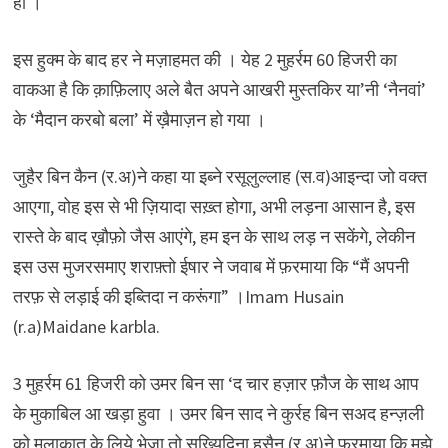
हो ।
इस हुक्म के बाद हर ने मज़ाहमत की । येह 2 मुहर्रम 60 हिजरी का
वाकआ है कि क़ाफ़िलाए अले बैत अपने आखरी मुस्तकिर या’नी ‘नैनवां’
के ‘मैदान करबो बला’ में ख़ैमाज़न हो गया ।
जुहैर बिन कैन (र.अ)ने कहा या इब्ने रसूलुल्लाह (स.व)आइन्दा जो वक्त
आएगा, वोह इस से भी ज़ियादा सख़्त होगा, अभी लड़ना आसान है, इस
रास्ते के बाद ख़ौफ़ो जैस आएंगे, हम इन के साथ लड़ न सकेंगे, लेकीन
इस उस मुजरसमाए शराफ़्तो ईषार ने जवाब में फ़रमाया कि “मैं अपनी
तरफ़ से लड़ाई की इब्तिदा न करूंगा” ।Imam Husain
(r.a)Maidane karbla.
3 मुहर्रम 61 हिजरी को उमर बिन सा ‘द चार हज़ार फ़ौज के साथ आप
के मुकाबिल आ खड़ा हुवा । उमर बिन साद ने कुर्रह बिन सअद हन्ज़ली
को मुलाकात के लिये भेजा तो सख्यिदिना हुसैन (र.अ)ने फ़रमाया कि मुझे