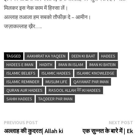
मिलकर इस नेक काम में हिस्सा लें।
अल्लाह तआला हम सबको तौफीक़ दे – आमीन।
जज़ाकल्लाह ख़ैर….
TAGGED
AAKHIRAT KA YAQEEN
DEEN KI BAAT
HADEES
HADEES E IMAN
HADITH
IMAN IN ISLAM
IMAN KI BATEIN
ISLAMIC BELIEFS
ISLAMIC HADEES
ISLAMIC KNOWLEDGE
ISLAMIC REMINDER
MUSLIM LIFE
QAYAMAT PAR IMAN
QURAN AUR HADEES
RASOOL ALLAH ﷺ KI HADEES
SAHIH HADEES
TAQDEER PAR IMAN
Post
Previous
N
PREVIOUS POST
NEXT POST
post:
p
अल्लाह की कुदरत| Allah ki
एक सुन्नत के बारे में | Ek
navigation