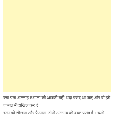
क्या पता अल्लाह तआला को आपकी यही अदा पसंद आ जाए और वो हमें
जन्नत में दाखिल कर दे।
इल्म को सीखना और फैलाना, दोनों अल्लाह को बहुत पसंद हैं। चलो