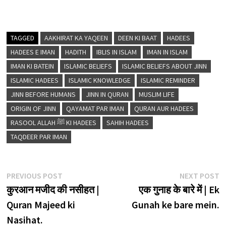
TAGGED
AAKHIRAT KA YAQEEN
DEEN KI BAAT
HADEES
HADEES E IMAN
HADITH
IBLIS IN ISLAM
IMAN IN ISLAM
IMAN KI BATEIN
ISLAMIC BELIEFS
ISLAMIC BELIEFS ABOUT JINN
ISLAMIC HADEES
ISLAMIC KNOWLEDGE
ISLAMIC REMINDER
JINN BEFORE HUMANS
JINN IN QURAN
MUSLIM LIFE
ORIGIN OF JINN
QAYAMAT PAR IMAN
QURAN AUR HADEES
RASOOL ALLAH ﷺ KI HADEES
SAHIH HADEES
TAQDEER PAR IMAN
Post
Previous
N
PREVIOUS POST
NEXT POST
post:
p
कुरआन मजीद की नसीहत |
एक गुनाह के बारे में | Ek
navigation
Quran Majeed ki
Gunah ke bare mein.
Nasihat.