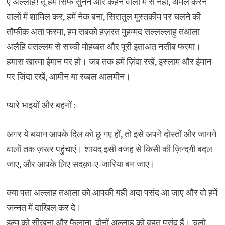
ऐ अल्लाह! तू हमें सिर्फ सुनने और कहने वालों में से नहीं, अमल करने
वालों में शामिल कर, हमें नेक बना, सिरातुल मुस्तक़ीम पर चलने की
तौफीक़ अता फरमा, हम सबको हज़रत मुहम्मद सल्लल्लाहु तआला
अलैहि वसल्लम से सच्ची मोहब्बत और पूरी इताअत नसीब फरमा।
हमारा खात्मा ईमान पर हो। जब तक हमें ज़िंदा रखें, इस्लाम और ईमान
पर ज़िंदा रखें, आमीन या रब्बल आलमीन।
प्यारे भाइयों और बहनों :-
अगर ये बयान आपके दिल को छू गए हों, तो इसे अपने दोस्तों और जानने
वालों तक ज़रूर पहुंचाएं। शायद इसी वजह से किसी की ज़िन्दगी बदल
जाए, और आपके लिए सदक़ा-ए-जारिया बन जाए।
क्या पता अल्लाह तआला को आपकी यही अदा पसंद आ जाए और वो हमें
जन्नत में दाखिल कर दे।
इल्म को सीखना और फैलाना, दोनों अल्लाह को बहुत पसंद हैं। चलो