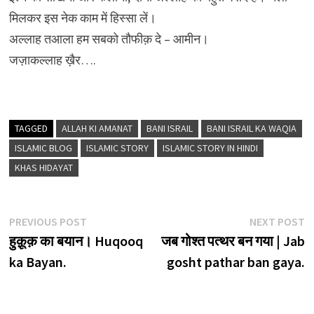
मिलकर इस नेक काम में हिस्सा लें।
अल्लाह तआला हम सबको तौफीक़ दे – आमीन।
जज़ाकल्लाह ख़ैर….
TAGGED
ALLAH KI AMANAT
BANI ISRAIL
BANI ISRAIL KA WAQIA
ISLAMIC BLOG
ISLAMIC STORY
ISLAMIC STORY IN HINDI
KHAS HIDAYAT
Post
Previous
N
PREVIOUS POST
NEXT POST
post:
p
हुक़ूक़ का बयान। Huqooq
जब गोश्त पत्थर बन गया | Jab
navigation
ka Bayan.
gosht pathar ban gaya.