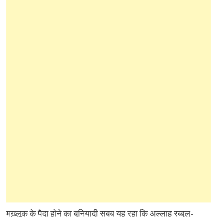
मख़्लूक के पैदा होने का बुनियादी सबब यह रहा कि अल्लाह रब्बुल्-