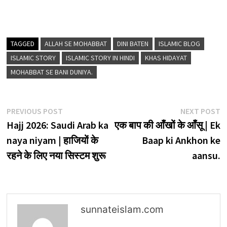
TAGGED
ALLAH SE MOHABBAT
DINI BATEN
ISLAMIC BLOG
ISLAMIC STORY
ISLAMIC STORY IN HINDI
KHAS HIDAYAT
MOHABBAT SE BANI DUNIYA.
Post
Previous
N
PREVIOUS POST
NEXT POST
post:
p
Hajj 2026: Saudi Arab ka
एक बाप की आँखों के आँसू | Ek
navigation
naya niyam | हाजियों के
Baap ki Ankhon ke
रहने के लिए नया सिस्टम शुरू
aansu.
sunnateislam.com