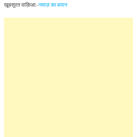
खूबसूरत वाक़िआ:-
नमाज़ का बयान