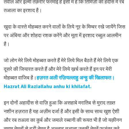
तवील और इल्मी तक़रीर फरमाई है इसी में है कि तिर्मिज़ी की हदीस में रब
तआला का इरशाद है।
खुदा के वास्ते मोहब्बत करने वालों के लिये नूर के मिम्बर रखे जायेंगे जिस
पर अंबिया और शोहदा रशक करेंगे और मूता में इरशाद रब्बुल आलमीन
है।
जो लोग मेरे लिये मोहब्बत करते हैं मेरे लिये मिल बैठते हैं मेरे लिये एक
दूसरे की जियारत करते हैं और मेरे लिये ख़र्च करते हैं इन पर मेरी
मोहब्बत वाजिब है।
हज़रत अली रज़ियल्लाहु अन्हु की खिलाफत।
Hazrat Ali Raziallahu anhu ki khilafat.
इन दोनों अहादीस से वाज़ि हुआ कि असहाबे मरातिब से मुराद तख़्त
नशीन हज़रात है यह अज़ीम दर्जा है और इसी के साथ साथ खुश ऐशी
और रब तअला का कुर्ब और जमाले रब्बानी की रूयत भी है जो यक़ीनन
तमाम नेमतों से बड़ी नेमत है अल्लाह तआला उनकी नेमतें फजूंतर करे