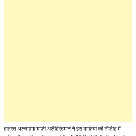
हज़रत अल्लाहमा याफी अलैहिर्रहमान ने इस वाक़िया की तौज़ीह में