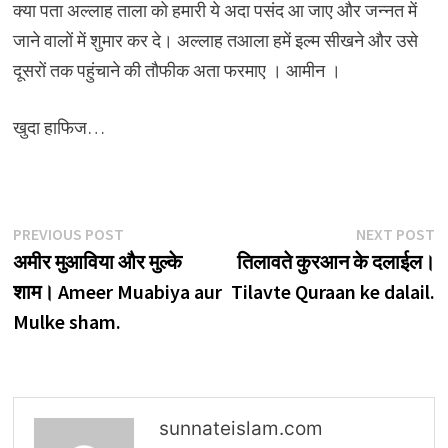
क्या पता अल्लाह ताला को हमारी ये अदा पसंद आ जाए और जन्नत में
जाने वालों में शुमार कर दे। अल्लाह तआला हमें इल्म सीखने और उसे
दूसरों तक पहुंचाने की तौफीक अता फरमाए । आमीन ।
खुदा हाफिज…
Post
Previous
N
PREVIOUS POST
NEXT POST
post:
p
अमीर मुआविया और मुल्के
तिलावते कुरआन के दलाईल।
navigation
शाम। Ameer Muabiya aur
Tilavte Quraan ke dalail.
Mulke sham.
sunnateislam.com