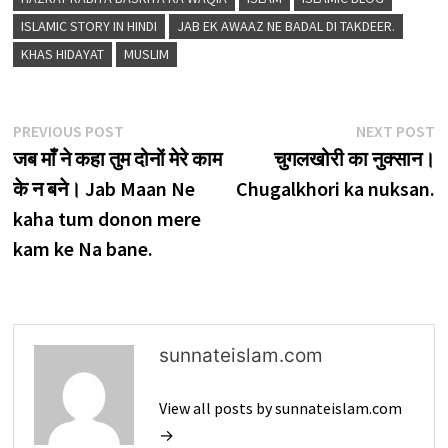
ISLAMIC STORY IN HINDI
JAB EK AWAAZ NE BADAL DI TAKDEER.
KHAS HIDAYAT
MUSLIM
Post
Previous
N
PREVIOUS POST
NEXT POST
post:
p
जब माँ ने कहा तुम दोनों मेरे काम
चुगलखोरी का नुक्सान।
navigation
के न बने। Jab Maan Ne
Chugalkhori ka nuksan.
kaha tum donon mere
kam ke Na bane.
sunnateislam.com
View all posts by sunnateislam.com
→