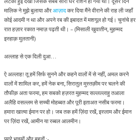
लटकी हुई देखी जिसके सबब सारा घर रौशन हो गया था। दूसरे दिन
मालिक ने मुझे बुलाया और
आज़ाद
कर दिया मैंने वीराने की राह ली जहाँ
कोई आदमी न था और अपने रब की इबादत में मशगूल हो गई। चुनांचे हर
रात हज़ार रकात नमाज़ पढ़ती थी। – (मिसाली खुवातीन, मुहम्मद
इस्हाक़ मुलतानी)
अल्लाह से एक दिली दुआ…
ऐ अल्लाह! तू हमें सिर्फ सुनने और कहने वालों में से नहीं, अमल करने
वालों में शामिल कर, हमें नेक बना, सिरातुल मुस्तक़ीम पर चलने की
तौफीक़ अता फरमा, हम सबको हज़रत मुहम्मद सल्लल्लाहु तआला
अलैहि वसल्लम से सच्ची मोहब्बत और पूरी इताअत नसीब फरमा।
हमारा खात्मा ईमान पर हो। जब तक हमें ज़िंदा रखें, इस्लाम और ईमान
पर ज़िंदा रखें, आमीन या रब्बल आलमीन।
प्यारे भाइयों और बहनों :-