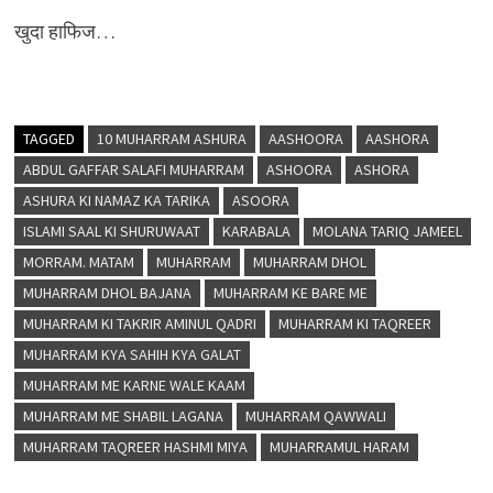
खुदा हाफिज…
TAGGED
10 MUHARRAM ASHURA
AASHOORA
AASHORA
ABDUL GAFFAR SALAFI MUHARRAM
ASHOORA
ASHORA
ASHURA KI NAMAZ KA TARIKA
ASOORA
ISLAMI SAAL KI SHURUWAAT
KARABALA
MOLANA TARIQ JAMEEL
MORRAM. MATAM
MUHARRAM
MUHARRAM DHOL
MUHARRAM DHOL BAJANA
MUHARRAM KE BARE ME
MUHARRAM KI TAKRIR AMINUL QADRI
MUHARRAM KI TAQREER
MUHARRAM KYA SAHIH KYA GALAT
MUHARRAM ME KARNE WALE KAAM
MUHARRAM ME SHABIL LAGANA
MUHARRAM QAWWALI
MUHARRAM TAQREER HASHMI MIYA
MUHARRAMUL HARAM