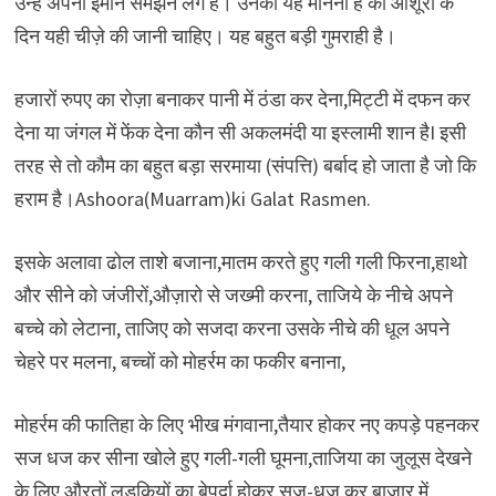
उन्हें अपना ईमान समझने लगे हैं। उनका यह मानना हैं की आशूरा के
दिन यही चीज़े की जानी चाहिए। यह बहुत बड़ी गुमराही है।
हजारों रुपए का रोज़ा बनाकर पानी में ठंडा कर देना,मिट्टी में दफन कर
देना या जंगल में फेंक देना कौन सी अकलमंदी या इस्लामी शान हैI इसी
तरह से तो कौम का बहुत बड़ा सरमाया (संपत्ति) बर्बाद हो जाता है जो कि
हराम है।Ashoora(Muarram)ki Galat Rasmen.
इसके अलावा ढोल ताशे बजाना,मातम करते हुए गली गली फिरना,हाथो
और सीने को जंजीरों,औज़ारो से जख्मी करना, ताजिये के नीचे अपने
बच्चे को लेटाना, ताजिए को सजदा करना उसके नीचे की धूल अपने
चेहरे पर मलना, बच्चों को मोहर्रम का फकीर बनाना,
मोहर्रम की फातिहा के लिए भीख मंगवाना,तैयार होकर नए कपड़े पहनकर
सज धज कर सीना खोले हुए गली-गली घूमना,ताजिया का जुलूस देखने
के लिए औरतों,लड़कियों का बेपर्दा होकर सज-धज कर बाज़ार में