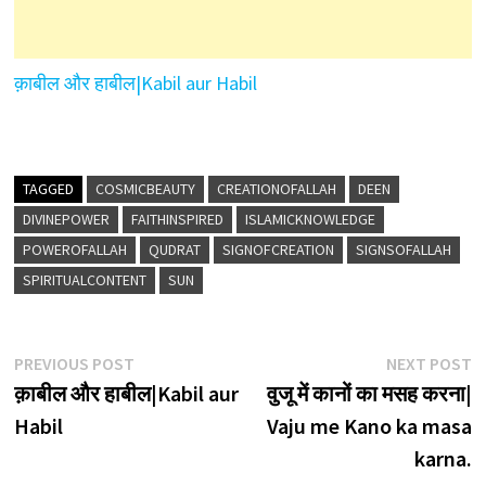
क़ाबील और हाबील|Kabil aur Habil
TAGGED
COSMICBEAUTY
CREATIONOFALLAH
DEEN
DIVINEPOWER
FAITHINSPIRED
ISLAMICKNOWLEDGE
POWEROFALLAH
QUDRAT
SIGNOFCREATION
SIGNSOFALLAH
SPIRITUALCONTENT
SUN
Post
Previous
N
PREVIOUS POST
NEXT POST
post:
p
क़ाबील और हाबील|Kabil aur
वुजू में कानों का मसह करना|
navigation
Habil
Vaju me Kano ka masa
karna.