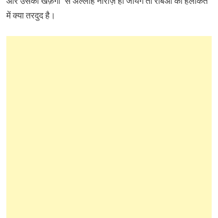
और उसकी खफ़गी’ से अल्लाह नाराज़ हो जायेंगे तो रबिआ की हलाकत
में क्या तरदुद है।