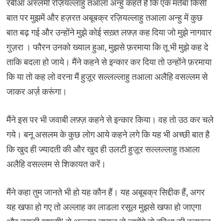
रबीआ अस्लमी रज़ियल्लाहु तआला अन्हु कहते हैं कि एक मर्तबा किसी
बात पर मुझमें और हज़रत अबूबक्र रज़ियल्लाहु तआला अन्हु में कुछ
बात बढ़ गई और उन्होंने मुझे कोई सख़्त लफ़्ज़ कह दिया जो मुझे नागवार
गुज़रा । फौरन उनको ख्याल हुआ, मुझसे फ़रमाया कि तू भी मुझे कह दे
ताकि बदला हो जाये। मैंने कहने से इन्कार कर दिया तो उन्होंने फ़रमाया
कि या तो कह लो वरना मैं हुज़ूर सल्लल्लाहु तआला अलैहि वसल्लम से
जाकर अर्ज़ करूंगा।
मैंने इस पर भी जवाबी लफ़्ज़ कहने से इन्कार किया। वह तो उठ कर चले
गये। बनू असलम के कुछ लोग आये कहने लगे कि यह भी अच्छी बात है
कि खुद ही ज्यादती की और खुद ही उलटी हुज़ूर सल्लल्लाहु तआला
अलैहि वसल्लम से शिकायत करें।
मैंने कहा तुम जानते भी हो यह कौन हैं। यह अबूबक्र सिद्दीक हैं, अगर
यह खफा हो गए तो अल्लाह का लाडला रसूल मुझसे खफा हो जाएगा