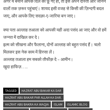
अगर ये बयान आपके दिल को छू गए हों, तो इसे अपने दोस्तों और जानने
वालों तक ज़रूर पहुंचाएं। शायद इसी वजह से किसी की ज़िन्दगी बदल
जाए, और आपके लिए सदक़ा-ए-जारिया बन जाए।
क्या पता अल्लाह तआला को आपकी यही अदा पसंद आ जाए और वो हमें
जन्नत में दाखिल कर दे।
इल्म को सीखना और फैलाना, दोनों अल्लाह को बहुत पसंद हैं। चलो
मिलकर इस नेक काम में हिस्सा लें।
अल्लाह तआला हम सबको तौफीक़ दे – आमीन।
खुदा हाफिज़…..
TAGGED
HAZRAT ABU BAKAR KA DAR
HAZRAT ABU BAKAR PAR ALLAH KA DAR.
HAZRAT ABU BAKRA KA WAQIA
ISLAM
ISLAMIC BLOG