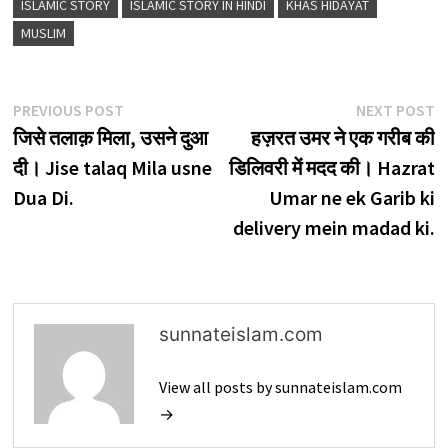
ISLAMIC STORY
ISLAMIC STORY IN HINDI
KHAS HIDAYAT
MUSLIM
Post
Previous
N
PREVIOUS POST
NEXT POST
post:
p
जिसे तलाक़ मिला, उसने दुआ
हज़रत उमर ने एक गरीब की
navigation
दी। Jise talaq Mila usne
डिलिवरी में मदद की। Hazrat
Dua Di.
Umar ne ek Garib ki
delivery mein madad ki.
sunnateislam.com
View all posts by sunnateislam.com
→