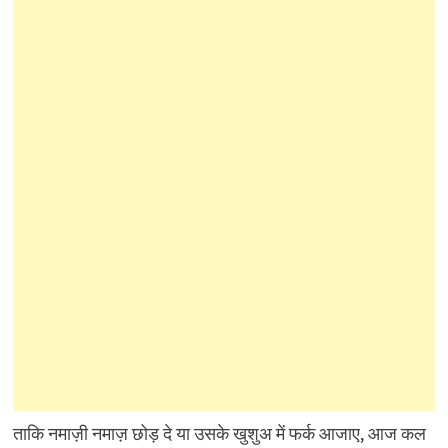
ताकि नमाज़ी नमाज़ छोड़ दे या उसके खुशुअ में फर्क आजाए, आज कल