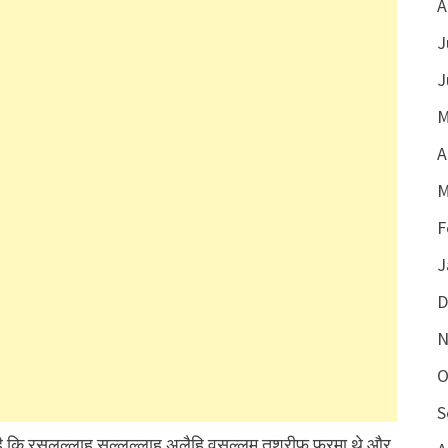
A
J
J
M
A
M
F
J
D
N
O
S
 है कि रसूलुल्लाह सल्लल्लाहु अलैहि वसल्लम तशरीफ फ़रमा थे और