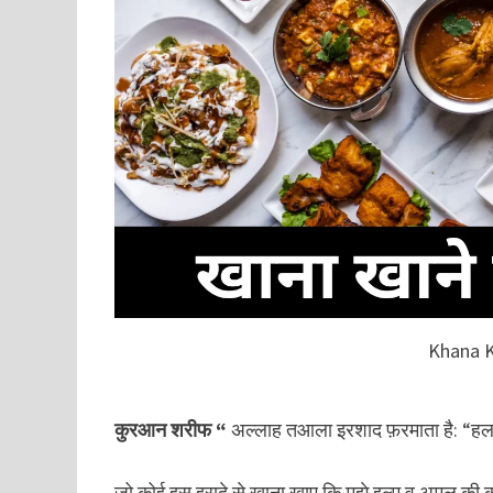
Khana K
कुरआन शरीफ “
अल्लाह तआला इरशाद फ़रमाता है: “
जो कोई इस इरादे से खाना खाए कि मुझे इल्म व अमल क