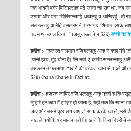
एक आदमी बगैर बिस्मिल्लाह पढ़े खाना खा रहा था, जब खा
उठाया और पढ़ा “बिस्मिल्लाहि अव्वलहू व आखिरहूं” तो र
सल्लल्लाहु अलैहि वसल्लम ने फरमायाः “शैतान इसके सा
पेट में था उगल दिया।” (अबू दाऊद पेज 529)
बच्चों का 
हदीस :-
“हज़रत सलमान रज़ियल्लाहु अन्हु ने कहा मैंने ‘
(यानी हाथ, मुंह धोना है) मैंने नबी-ए-करीम सल्लल्लाहु 
वसल्लम ने फ़रमायाः “खाने की बरकत खाने से पहले और खाने
528)Khana Khane ki Fazilat.
हदीस :-
हज़रत जाबिर रजिअल्लाहु अन्हु मरवी है कि रसू
तुम्हारे हर काम में हाज़िर हो जाता है, यहाँ तक कि खाना
जाए और उसमें कुछ लग जाए तो साफ करके खा ले, उसे शैत
चाट ले क्योंकि यह मालूम नहीं कि खाने के किस हिस्से मे