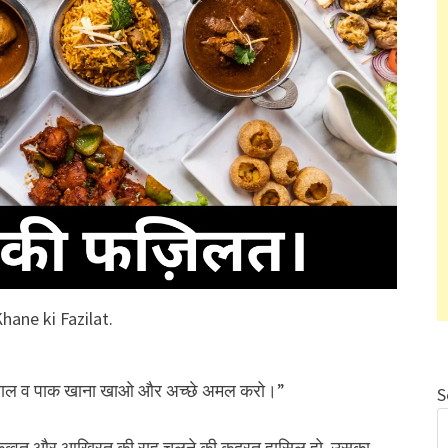
hane ki Fazilat.
हलाल व पाक खाना खाओ और अच्छे अमल करो।”
S
ी कुव्वत और आखिरत की राह चलने की कुदरत हासिल हो, उसका