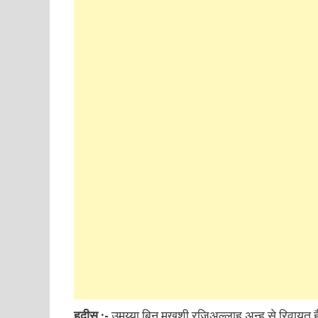
हदीस :-
उमय्या बिन मख़शी रजिअल्लाहु अन्हु से रिवायत